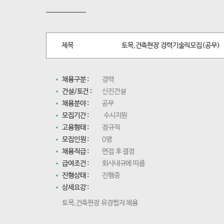
제목
토목,건축현장 경력기술직모집(공무)
채용구분 :
경력
건설/토건 :
신진건설
채용분야 :
공무
모집기간 :
수시지원
고용형태 :
정규직
모집인원 :
0명
채용직급 :
면접 후 결정
급여조건 :
회사내규에 따름
진행상태 :
진행중
상세요강 :
토목,건축현장 유경험자 채용