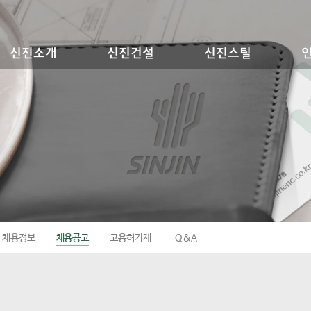
신진소개
신진건설
신진스틸
채용정보
채용공고
고용허가제
Q&A